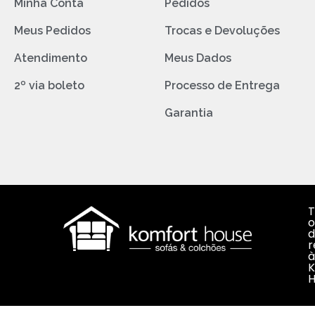
Minha Conta
Pedidos
Meus Pedidos
Trocas e Devoluções
Atendimento
Meus Dados
2º via boleto
Processo de Entrega
Garantia
T
o
d
r
à
K
H