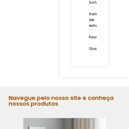
Sofás
Sala
de
estar
Escritório
Quartos
Navegue pelo nosso site e conheça
nossos produtos