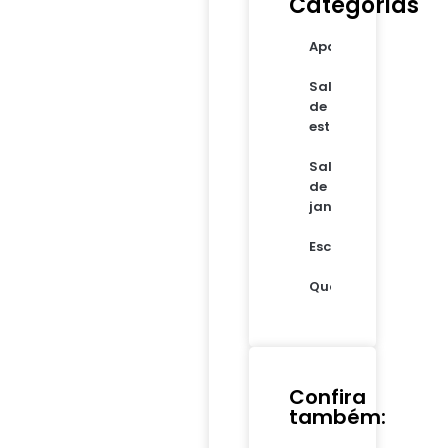
Categorias
Apartamentos
Sala
de
estar
Sala
de
jantar
Escritório
Quartos
Confira
também: