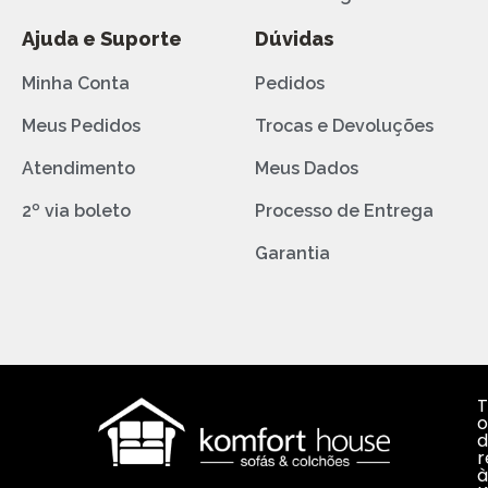
Ajuda e Suporte
Dúvidas
Minha Conta
Pedidos
Meus Pedidos
Trocas e Devoluções
Atendimento
Meus Dados
2º via boleto
Processo de Entrega
Garantia
T
o
d
r
à