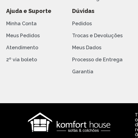
Ajuda e Suporte
Dúvidas
Minha Conta
Pedidos
Meus Pedidos
Trocas e Devoluções
Atendimento
Meus Dados
2º via boleto
Processo de Entrega
Garantia
T
o
d
r
à