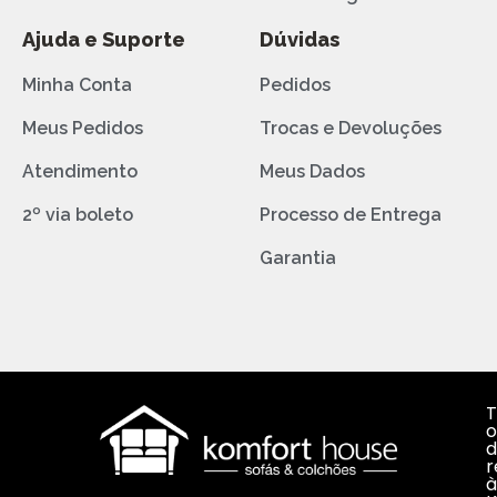
Ajuda e Suporte
Dúvidas
Minha Conta
Pedidos
Meus Pedidos
Trocas e Devoluções
Atendimento
Meus Dados
2º via boleto
Processo de Entrega
Garantia
T
o
d
r
à