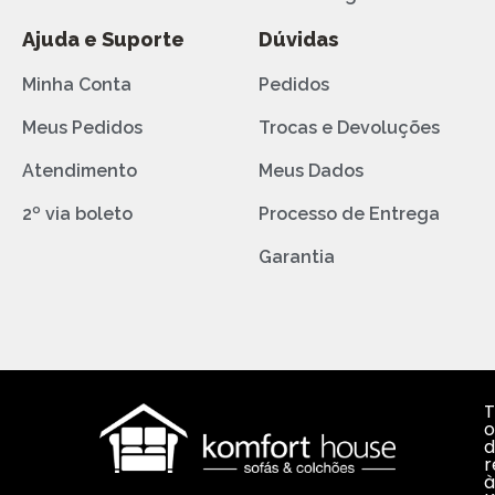
Ajuda e Suporte
Dúvidas
Minha Conta
Pedidos
Meus Pedidos
Trocas e Devoluções
Atendimento
Meus Dados
2º via boleto
Processo de Entrega
Garantia
T
o
d
r
à