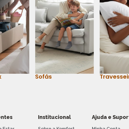
x
Sofás
Travessei
ntes
Institucional
Ajuda e Supor
e Estar
Sobre a Komfort
Minha Conta