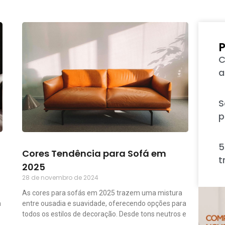
P
C
a
S
p
5
Cores Tendência para Sofá em
t
2025
28 de novembro de 2024
As cores para sofás em 2025 trazem uma mistura
a
entre ousadia e suavidade, oferecendo opções para
todos os estilos de decoração. Desde tons neutros e