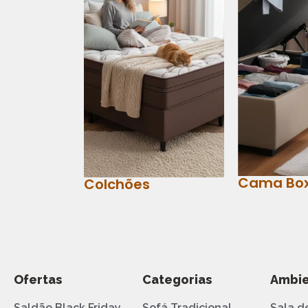
Cama Bo
Colchões
Ofertas
Categorias
Ambie
Saldão Black Friday
Sofá Tradicional
Sala d