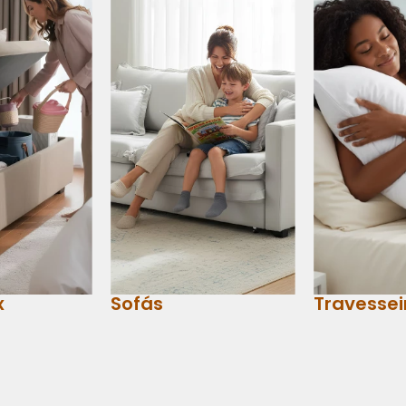
x
Sofás
Travessei