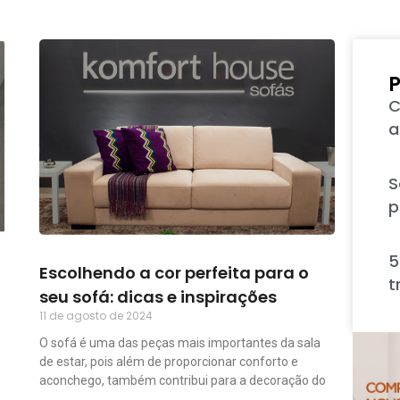
P
C
a
S
p
5
Escolhendo a cor perfeita para o
t
seu sofá: dicas e inspirações
11 de agosto de 2024
O sofá é uma das peças mais importantes da sala
de estar, pois além de proporcionar conforto e
aconchego, também contribui para a decoração do