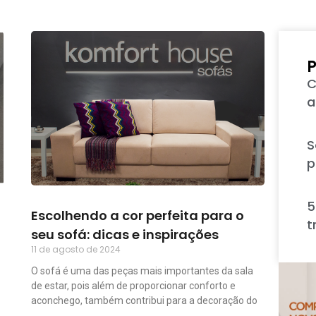
P
C
a
S
p
5
Escolhendo a cor perfeita para o
t
seu sofá: dicas e inspirações
11 de agosto de 2024
O sofá é uma das peças mais importantes da sala
de estar, pois além de proporcionar conforto e
aconchego, também contribui para a decoração do