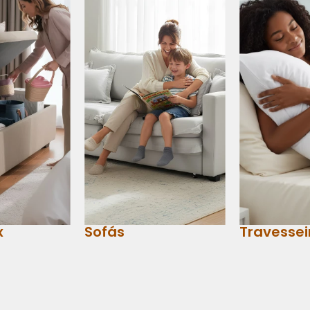
x
Sofás
Travessei