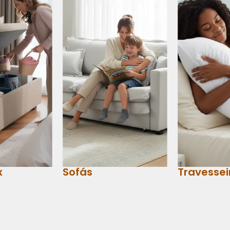
x
Sofás
Travessei