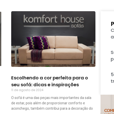
P
C
a
S
p
5
Escolhendo a cor perfeita para o
t
seu sofá: dicas e inspirações
11 de agosto de 2024
O sofá é uma das peças mais importantes da sala
de estar, pois além de proporcionar conforto e
aconchego, também contribui para a decoração do