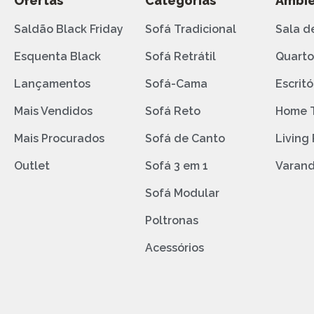
Ofertas
Categorias
Ambie
Saldão Black Friday
Sofá Tradicional
Sala d
Esquenta Black
Sofá Retrátil
Quart
Lançamentos
Sofá-Cama
Escritó
Mais Vendidos
Sofá Reto
Home 
Mais Procurados
Sofá de Canto
Living
Outlet
Sofá 3 em 1
Varan
Sofá Modular
Poltronas
Acessórios