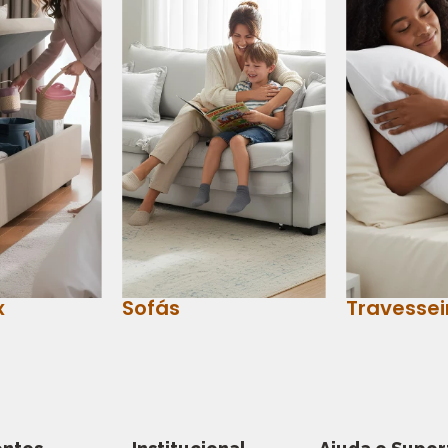
x
Sofás
Travessei