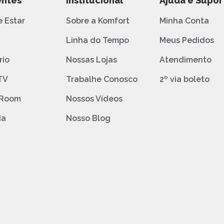
ntes
Institucional
Ajuda e Supor
e Estar
Sobre a Komfort
Minha Conta
o
Linha do Tempo
Meus Pedidos
rio
Nossas Lojas
Atendimento
TV
Trabalhe Conosco
2º via boleto
 Room
Nossos Vídeos
da
Nosso Blog