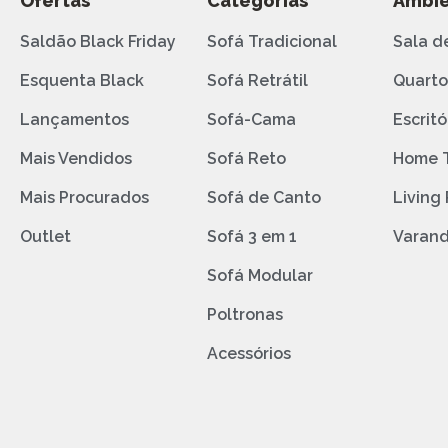
Ofertas
Categorias
Ambie
Saldão Black Friday
Sofá Tradicional
Sala d
Esquenta Black
Sofá Retrátil
Quart
Lançamentos
Sofá-Cama
Escritó
Mais Vendidos
Sofá Reto
Home 
Mais Procurados
Sofá de Canto
Living
Outlet
Sofá 3 em 1
Varan
Sofá Modular
Poltronas
Acessórios