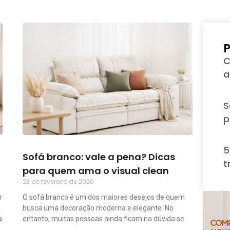
P
C
a
S
p
5
Sofá branco: vale a pena? Dicas
t
para quem ama o visual clean
23 de fevereiro de 2026
r
O sofá branco é um dos maiores desejos de quem
busca uma decoração moderna e elegante. No
a
entanto, muitas pessoas ainda ficam na dúvida se