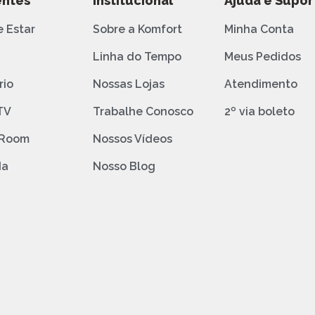
ntes
Institucional
Ajuda e Supor
e Estar
Sobre a Komfort
Minha Conta
o
Linha do Tempo
Meus Pedidos
rio
Nossas Lojas
Atendimento
TV
Trabalhe Conosco
2º via boleto
 Room
Nossos Vídeos
da
Nosso Blog