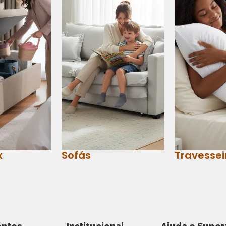
x
Sofás
Travessei