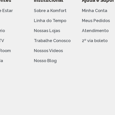
ntes
Institucional
Ajuda e Supor
e Estar
Sobre a Komfort
Minha Conta
o
Linha do Tempo
Meus Pedidos
rio
Nossas Lojas
Atendimento
TV
Trabalhe Conosco
2º via boleto
 Room
Nossos Vídeos
da
Nosso Blog