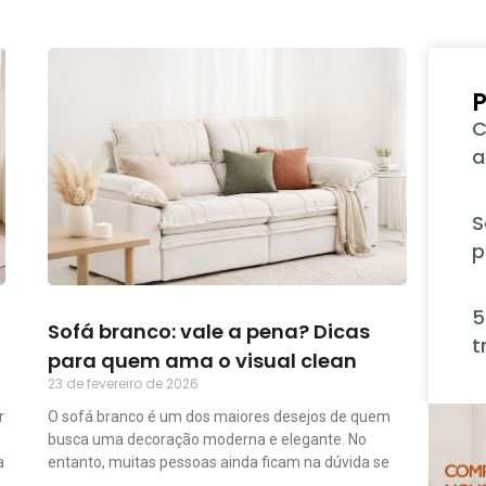
P
C
a
S
p
5
Sofá branco: vale a pena? Dicas
t
para quem ama o visual clean
23 de fevereiro de 2026
r
O sofá branco é um dos maiores desejos de quem
busca uma decoração moderna e elegante. No
a
entanto, muitas pessoas ainda ficam na dúvida se