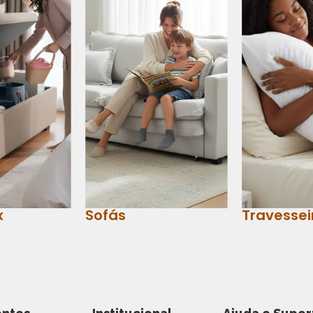
x
Sofás
Travessei