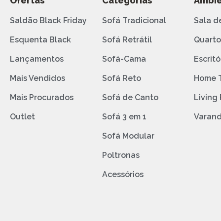
Ofertas
Categorias
Ambie
Saldão Black Friday
Sofá Tradicional
Sala d
Esquenta Black
Sofá Retrátil
Quart
Lançamentos
Sofá-Cama
Escritó
Mais Vendidos
Sofá Reto
Home 
Mais Procurados
Sofá de Canto
Living
Outlet
Sofá 3 em 1
Varan
Sofá Modular
Poltronas
Acessórios