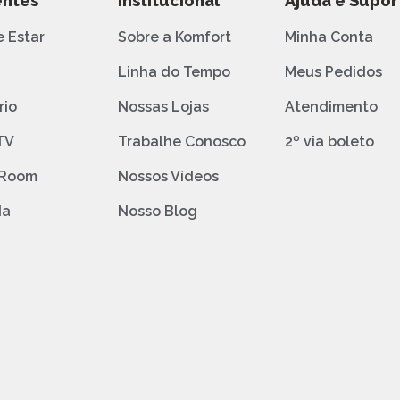
ntes
Institucional
Ajuda e Supor
e Estar
Sobre a Komfort
Minha Conta
o
Linha do Tempo
Meus Pedidos
rio
Nossas Lojas
Atendimento
TV
Trabalhe Conosco
2º via boleto
 Room
Nossos Vídeos
da
Nosso Blog