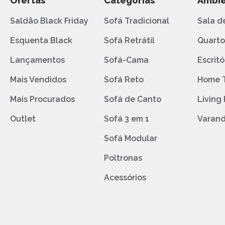
Ofertas
Categorias
Ambie
Saldão Black Friday
Sofá Tradicional
Sala d
Esquenta Black
Sofá Retrátil
Quart
Lançamentos
Sofá-Cama
Escritó
Mais Vendidos
Sofá Reto
Home 
Mais Procurados
Sofá de Canto
Living
Outlet
Sofá 3 em 1
Varan
Sofá Modular
Poltronas
Acessórios