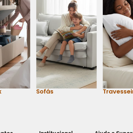
x
Sofás
Travessei