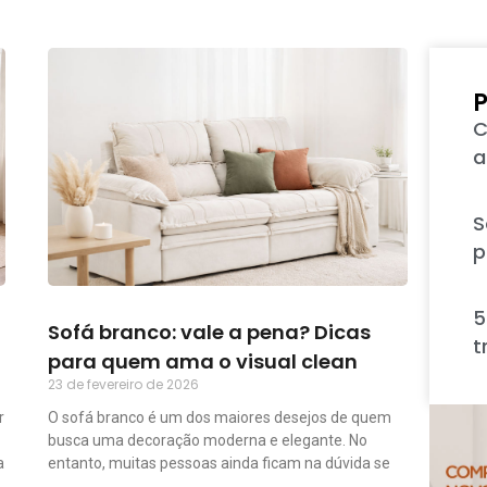
P
C
a
S
p
5
Sofá branco: vale a pena? Dicas
t
para quem ama o visual clean
23 de fevereiro de 2026
r
O sofá branco é um dos maiores desejos de quem
busca uma decoração moderna e elegante. No
a
entanto, muitas pessoas ainda ficam na dúvida se