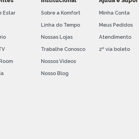
ntes
Institucional
Ajuda e Supor
e Estar
Sobre a Komfort
Minha Conta
o
Linha do Tempo
Meus Pedidos
rio
Nossas Lojas
Atendimento
TV
Trabalhe Conosco
2º via boleto
 Room
Nossos Vídeos
da
Nosso Blog