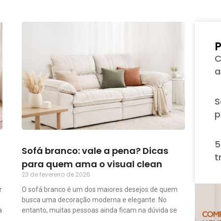
P
C
a
S
p
5
Sofá branco: vale a pena? Dicas
t
para quem ama o visual clean
23 de fevereiro de 2026
r
O sofá branco é um dos maiores desejos de quem
busca uma decoração moderna e elegante. No
a
entanto, muitas pessoas ainda ficam na dúvida se