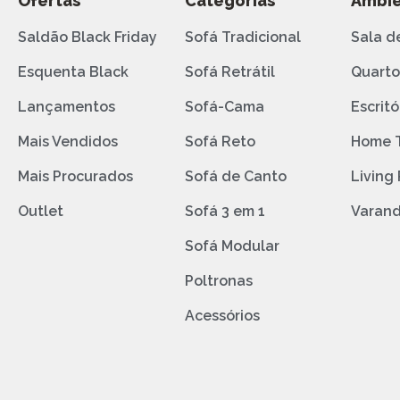
Ofertas
Categorias
Ambie
Saldão Black Friday
Sofá Tradicional
Sala d
Esquenta Black
Sofá Retrátil
Quart
Lançamentos
Sofá-Cama
Escritó
Mais Vendidos
Sofá Reto
Home 
Mais Procurados
Sofá de Canto
Living
Outlet
Sofá 3 em 1
Varan
Sofá Modular
Poltronas
Acessórios