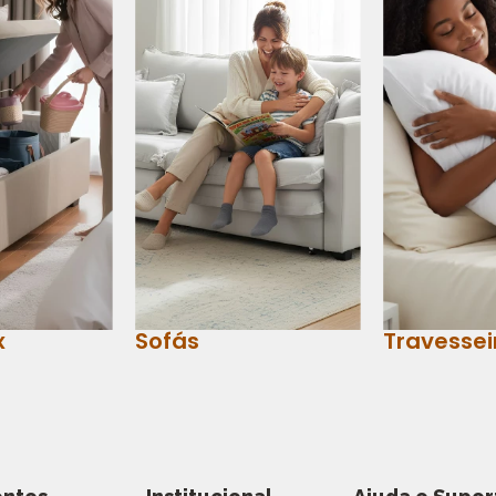
x
Sofás
Travessei