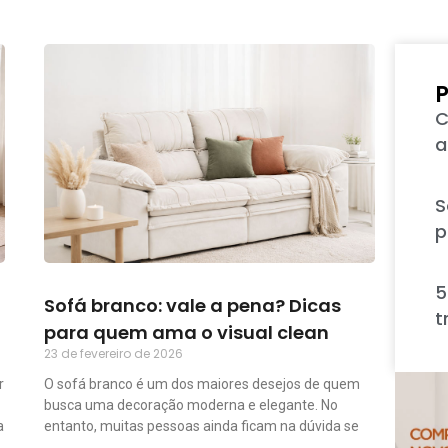
P
C
a
S
p
5
Sofá branco: vale a pena? Dicas
t
para quem ama o visual clean
23 de fevereiro de 2026
r
O sofá branco é um dos maiores desejos de quem
busca uma decoração moderna e elegante. No
a
entanto, muitas pessoas ainda ficam na dúvida se