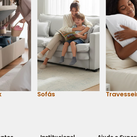
x
Sofás
Travessei