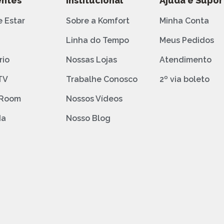
ntes
Institucional
Ajuda e Supor
e Estar
Sobre a Komfort
Minha Conta
o
Linha do Tempo
Meus Pedidos
rio
Nossas Lojas
Atendimento
TV
Trabalhe Conosco
2º via boleto
 Room
Nossos Vídeos
da
Nosso Blog