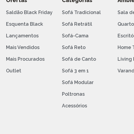
Ofertas
Categorias
Ambie
Saldão Black Friday
Sofá Tradicional
Sala d
Esquenta Black
Sofá Retrátil
Quart
Lançamentos
Sofá-Cama
Escritó
Mais Vendidos
Sofá Reto
Home 
Mais Procurados
Sofá de Canto
Living
Outlet
Sofá 3 em 1
Varan
Sofá Modular
Poltronas
Acessórios