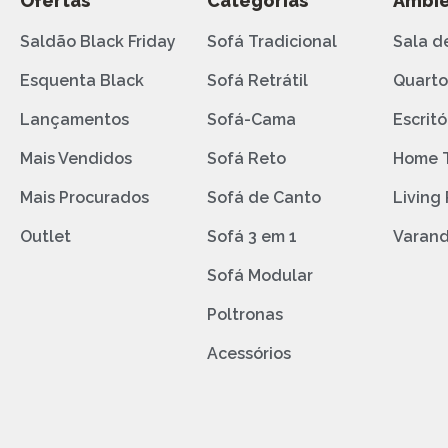
Ofertas
Categorias
Ambie
Saldão Black Friday
Sofá Tradicional
Sala d
Esquenta Black
Sofá Retrátil
Quart
Lançamentos
Sofá-Cama
Escritó
Mais Vendidos
Sofá Reto
Home 
Mais Procurados
Sofá de Canto
Living
Outlet
Sofá 3 em 1
Varan
Sofá Modular
Poltronas
Acessórios