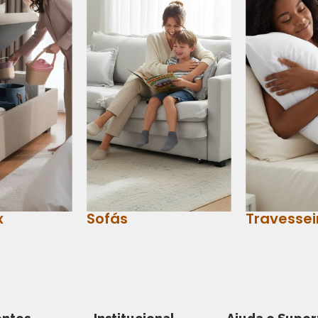
x
Sofás
Travessei