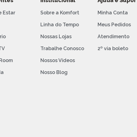
ntes
Institucional
Ajuda e Supor
e Estar
Sobre a Komfort
Minha Conta
o
Linha do Tempo
Meus Pedidos
rio
Nossas Lojas
Atendimento
TV
Trabalhe Conosco
2º via boleto
 Room
Nossos Vídeos
da
Nosso Blog