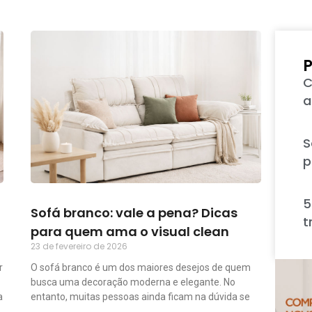
P
C
a
S
p
5
Sofá branco: vale a pena? Dicas
t
para quem ama o visual clean
23 de fevereiro de 2026
r
O sofá branco é um dos maiores desejos de quem
busca uma decoração moderna e elegante. No
a
entanto, muitas pessoas ainda ficam na dúvida se