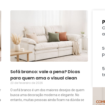
P
C
a
S
p
5
Sofá branco: vale a pena? Dicas
t
para quem ama o visual clean
23 de fevereiro de 2026
r
O sofá branco é um dos maiores desejos de quem
busca uma decoração moderna e elegante. No
a
entanto, muitas pessoas ainda ficam na dúvida se