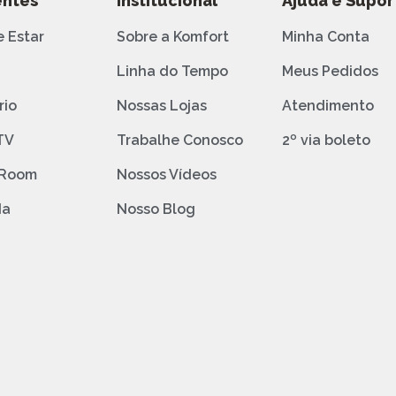
ntes
Institucional
Ajuda e Supor
e Estar
Sobre a Komfort
Minha Conta
o
Linha do Tempo
Meus Pedidos
rio
Nossas Lojas
Atendimento
TV
Trabalhe Conosco
2º via boleto
 Room
Nossos Vídeos
da
Nosso Blog