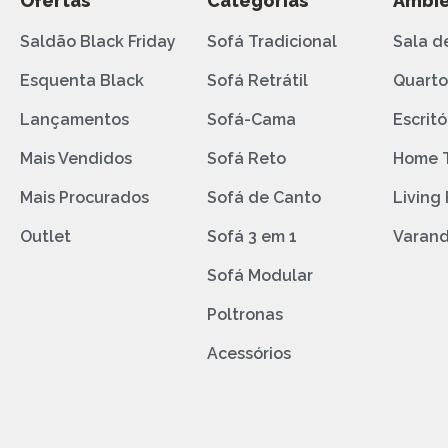
Ofertas
Categorias
Ambie
Saldão Black Friday
Sofá Tradicional
Sala d
Esquenta Black
Sofá Retrátil
Quart
Lançamentos
Sofá-Cama
Escritó
Mais Vendidos
Sofá Reto
Home 
Mais Procurados
Sofá de Canto
Living
Outlet
Sofá 3 em 1
Varan
Sofá Modular
Poltronas
Acessórios