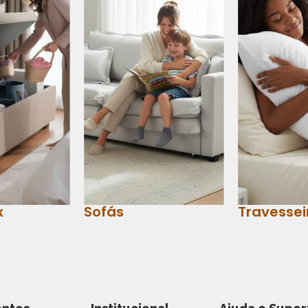
x
Sofás
Travessei