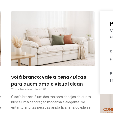
P
C
a
S
p
5
Sofá branco: vale a pena? Dicas
t
para quem ama o visual clean
23 de fevereiro de 2026
r
O sofá branco é um dos maiores desejos de quem
busca uma decoração moderna e elegante. No
a
entanto, muitas pessoas ainda ficam na dúvida se