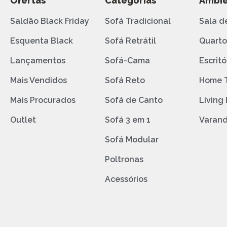
Ofertas
Categorias
Ambie
Saldão Black Friday
Sofá Tradicional
Sala d
Esquenta Black
Sofá Retrátil
Quart
Lançamentos
Sofá-Cama
Escritó
Mais Vendidos
Sofá Reto
Home 
Mais Procurados
Sofá de Canto
Living
Outlet
Sofá 3 em 1
Varan
Sofá Modular
Poltronas
Acessórios