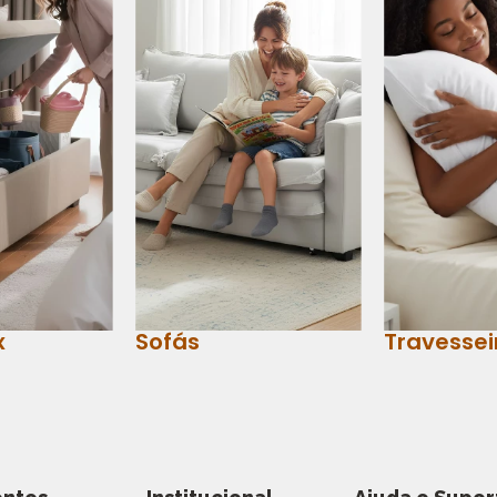
x
Sofás
Travessei