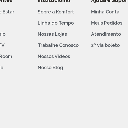
ntes
Institucional
Ajuda e Supor
e Estar
Sobre a Komfort
Minha Conta
o
Linha do Tempo
Meus Pedidos
rio
Nossas Lojas
Atendimento
TV
Trabalhe Conosco
2º via boleto
 Room
Nossos Vídeos
da
Nosso Blog