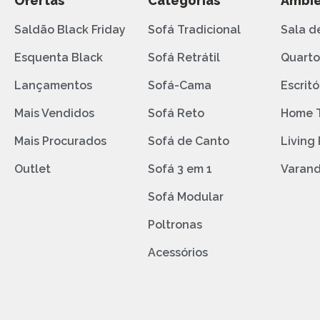
Ofertas
Categorias
Ambie
Saldão Black Friday
Sofá Tradicional
Sala d
Esquenta Black
Sofá Retrátil
Quart
Lançamentos
Sofá-Cama
Escritó
Mais Vendidos
Sofá Reto
Home 
Mais Procurados
Sofá de Canto
Living
Outlet
Sofá 3 em 1
Varan
Sofá Modular
Poltronas
Acessórios