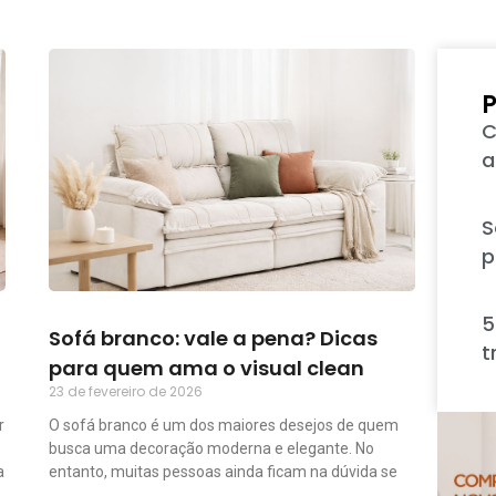
P
C
a
S
p
5
Sofá branco: vale a pena? Dicas
t
para quem ama o visual clean
23 de fevereiro de 2026
r
O sofá branco é um dos maiores desejos de quem
busca uma decoração moderna e elegante. No
a
entanto, muitas pessoas ainda ficam na dúvida se