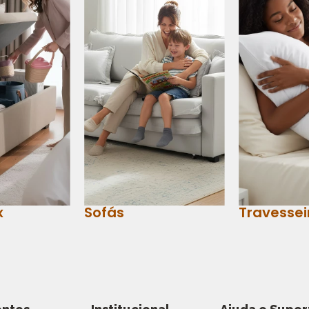
x
Sofás
Travessei