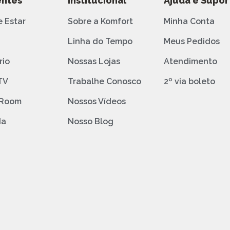
ntes
Institucional
Ajuda e Supor
e Estar
Sobre a Komfort
Minha Conta
o
Linha do Tempo
Meus Pedidos
rio
Nossas Lojas
Atendimento
TV
Trabalhe Conosco
2º via boleto
 Room
Nossos Vídeos
da
Nosso Blog