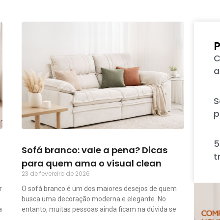
P
C
a
S
p
5
Sofá branco: vale a pena? Dicas
t
para quem ama o visual clean
23 de fevereiro de 2026
r
O sofá branco é um dos maiores desejos de quem
busca uma decoração moderna e elegante. No
a
entanto, muitas pessoas ainda ficam na dúvida se