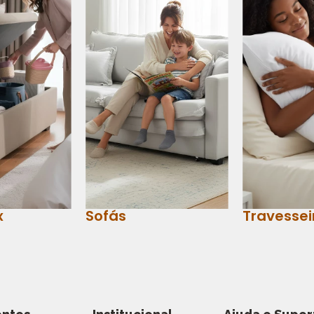
x
Sofás
Travessei