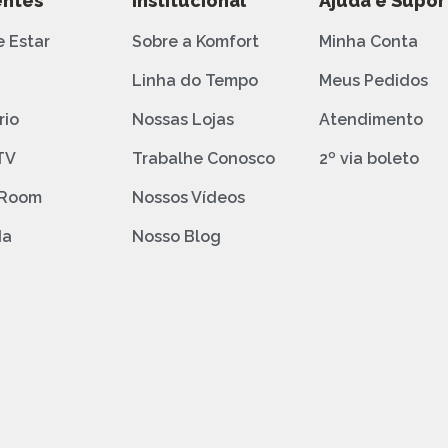
ntes
Institucional
Ajuda e Supor
e Estar
Sobre a Komfort
Minha Conta
o
Linha do Tempo
Meus Pedidos
rio
Nossas Lojas
Atendimento
TV
Trabalhe Conosco
2º via boleto
 Room
Nossos Vídeos
da
Nosso Blog