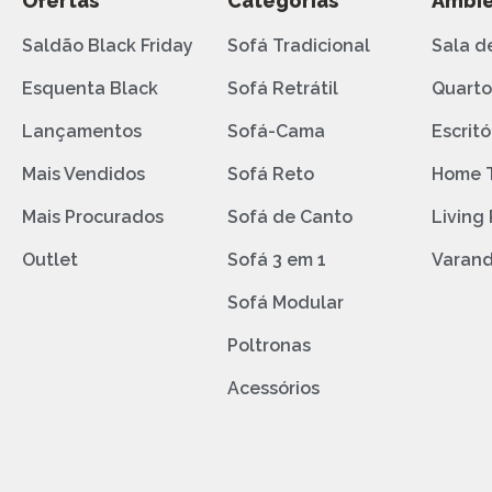
Ofertas
Categorias
Ambie
Saldão Black Friday
Sofá Tradicional
Sala d
Esquenta Black
Sofá Retrátil
Quart
Lançamentos
Sofá-Cama
Escritó
Mais Vendidos
Sofá Reto
Home 
Mais Procurados
Sofá de Canto
Living
Outlet
Sofá 3 em 1
Varan
Sofá Modular
Poltronas
Acessórios