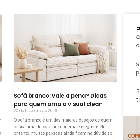
P
C
a
S
p
5
Sofá branco: vale a pena? Dicas
t
para quem ama o visual clean
23 de fevereiro de 2026
r
O sofá branco é um dos maiores desejos de quem
busca uma decoração moderna e elegante. No
a
entanto, muitas pessoas ainda ficam na dúvida se