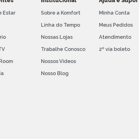
ntes
Institucional
Ajuda e Supor
e Estar
Sobre a Komfort
Minha Conta
o
Linha do Tempo
Meus Pedidos
rio
Nossas Lojas
Atendimento
TV
Trabalhe Conosco
2º via boleto
 Room
Nossos Vídeos
da
Nosso Blog