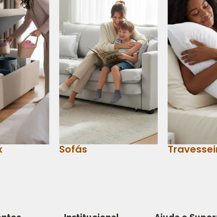
x
Sofás
Travessei