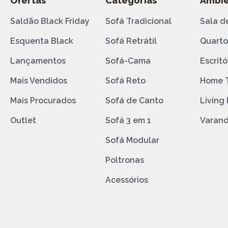
Ofertas
Categorias
Ambie
Saldão Black Friday
Sofá Tradicional
Sala d
Esquenta Black
Sofá Retrátil
Quart
Lançamentos
Sofá-Cama
Escritó
Mais Vendidos
Sofá Reto
Home 
Mais Procurados
Sofá de Canto
Living
Outlet
Sofá 3 em 1
Varan
Sofá Modular
Poltronas
Acessórios