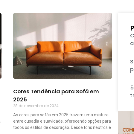
P
C
a
S
p
5
Cores Tendência para Sofá em
t
2025
28 de novembro de 2024
As cores para sofás em 2025 trazem uma mistura
a
entre ousadia e suavidade, oferecendo opções para
todos os estilos de decoração. Desde tons neutros e