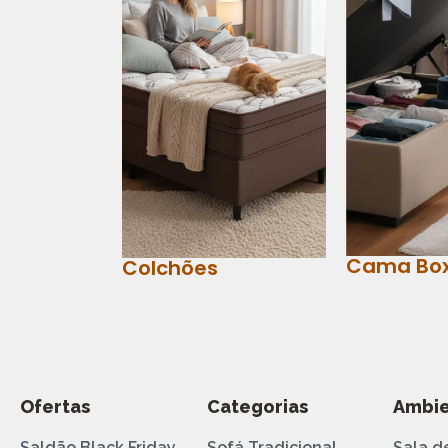
Cama Bo
Colchões
Ofertas
Categorias
Ambie
Saldão Black Friday
Sofá Tradicional
Sala d