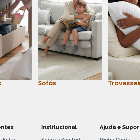
x
Sofás
Travessei
ntes
Institucional
Ajuda e Supor
e Estar
Sobre a Komfort
Minha Conta