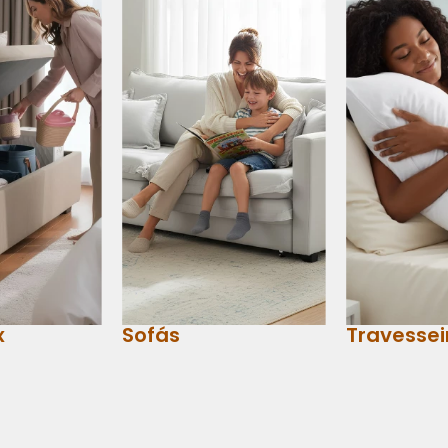
x
Sofás
Travessei