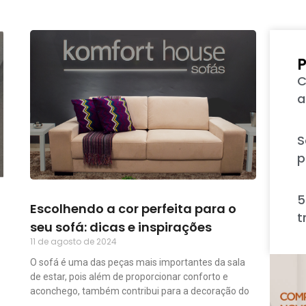
P
C
a
S
p
5
Escolhendo a cor perfeita para o
t
seu sofá: dicas e inspirações
11 de agosto de 2024
O sofá é uma das peças mais importantes da sala
de estar, pois além de proporcionar conforto e
aconchego, também contribui para a decoração do