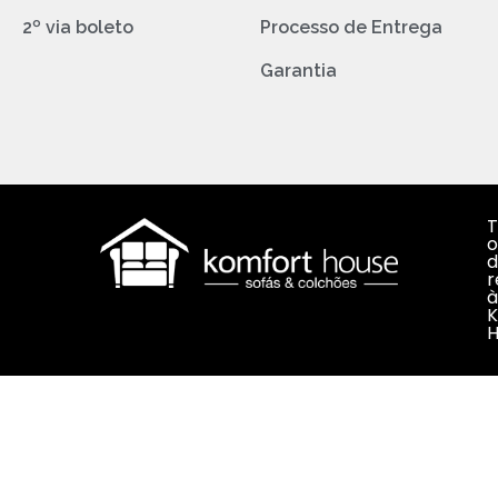
2º via boleto
Processo de Entrega
Garantia
T
o
d
r
à
K
H