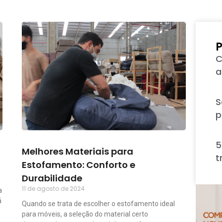
P
C
a
S
p
5
Melhores Materiais para
t
Estofamento: Conforto e
Durabilidade
11 de agosto de 2024
a
á
Quando se trata de escolher o estofamento ideal
para móveis, a seleção do material certo