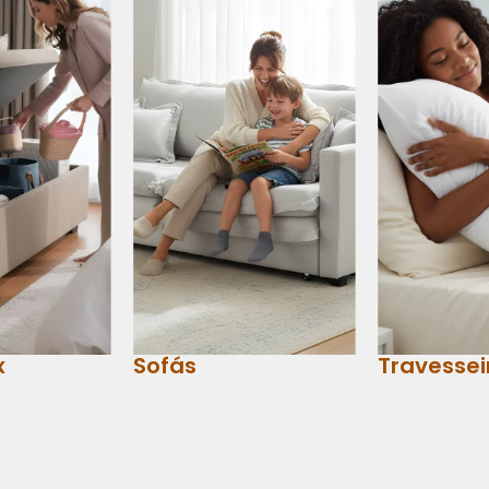
x
Sofás
Travessei