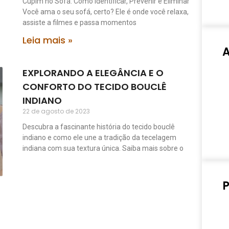
Cupim no Sofá: Como Identificar, Prevenir e Eliminar
Você ama o seu sofá, certo? Ele é onde você relaxa,
assiste a filmes e passa momentos
Leia mais »
EXPLORANDO A ELEGÂNCIA E O
CONFORTO DO TECIDO BOUCLÊ
INDIANO
22 de agosto de 2023
Descubra a fascinante história do tecido bouclê
indiano e como ele une a tradição da tecelagem
indiana com sua textura única. Saiba mais sobre o
P