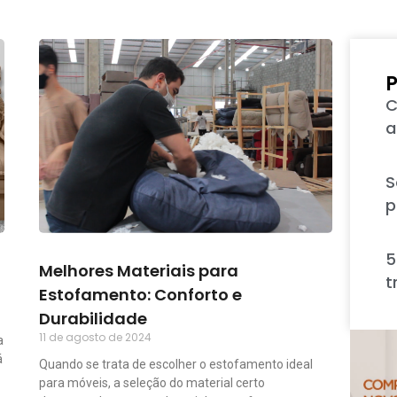
P
C
a
S
p
5
Melhores Materiais para
t
Estofamento: Conforto e
Durabilidade
11 de agosto de 2024
a
á
Quando se trata de escolher o estofamento ideal
para móveis, a seleção do material certo