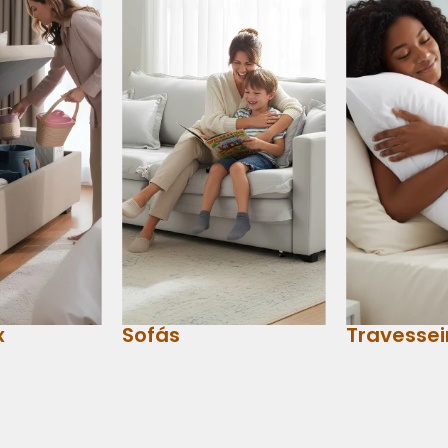
x
Sofás
Travessei