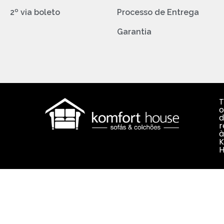
2º via boleto
Processo de Entrega
Garantia
T
o
d
r
à
K
H