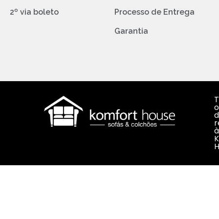
2º via boleto
Processo de Entrega
Garantia
T
o
d
r
à
K
H