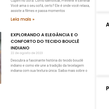
Cupim no Sofá: Como Identificar, Prevenir e Eliminar
Você ama o seu sofá, certo? Ele é onde você relaxa,
assiste a filmes e passa momentos
Leia mais »
EXPLORANDO A ELEGÂNCIA E O
CONFORTO DO TECIDO BOUCLÊ
INDIANO
22 de agosto de 2023
Descubra a fascinante história do tecido bouclê
indiano e como ele une a tradição da tecelagem
indiana com sua textura única. Saiba mais sobre o
P