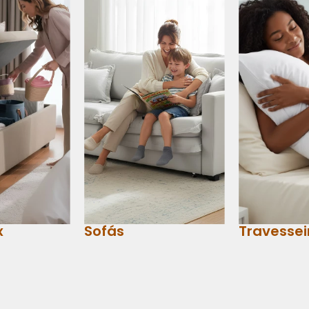
x
Sofás
Travessei