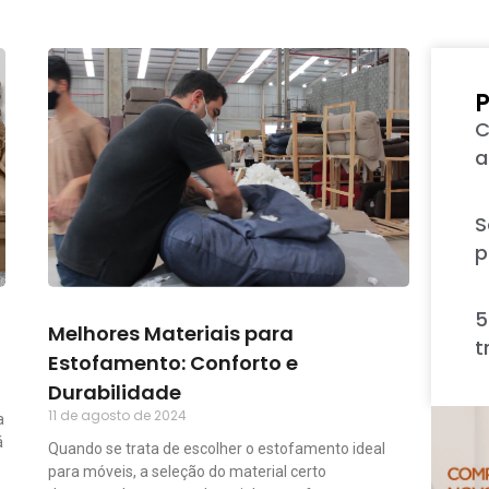
P
C
a
S
p
5
Melhores Materiais para
t
Estofamento: Conforto e
Durabilidade
11 de agosto de 2024
a
á
Quando se trata de escolher o estofamento ideal
para móveis, a seleção do material certo