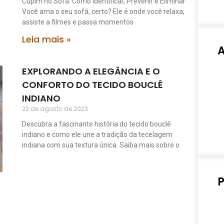
Cupim no Sofá: Como Identificar, Prevenir e Eliminar
Você ama o seu sofá, certo? Ele é onde você relaxa,
assiste a filmes e passa momentos
Leia mais »
EXPLORANDO A ELEGÂNCIA E O
CONFORTO DO TECIDO BOUCLÊ
INDIANO
22 de agosto de 2023
Descubra a fascinante história do tecido bouclê
indiano e como ele une a tradição da tecelagem
indiana com sua textura única. Saiba mais sobre o
P