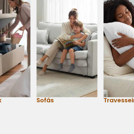
x
Sofás
Travessei