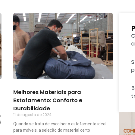
P
C
a
S
p
5
Melhores Materiais para
t
Estofamento: Conforto e
Durabilidade
11 de agosto de 2024
a
á
Quando se trata de escolher o estofamento ideal
para móveis, a seleção do material certo