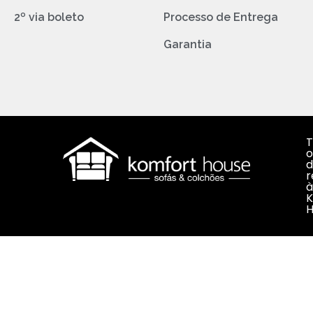
2º via boleto
Processo de Entrega
Garantia
T
o
d
r
à
K
H