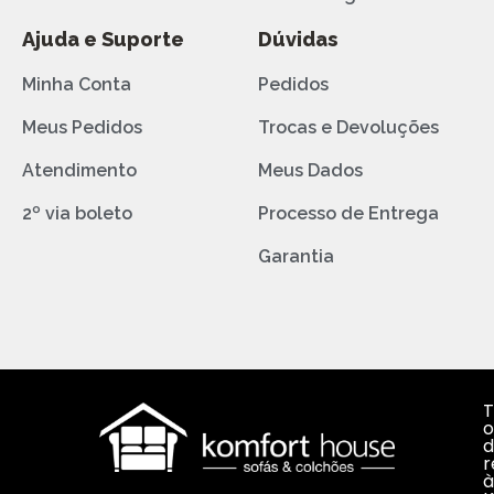
Ajuda e Suporte
Dúvidas
Minha Conta
Pedidos
Meus Pedidos
Trocas e Devoluções
Atendimento
Meus Dados
2º via boleto
Processo de Entrega
Garantia
T
o
d
r
à