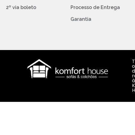
2º via boleto
Processo de Entrega
Garantia
T
o
d
r
à
K
H